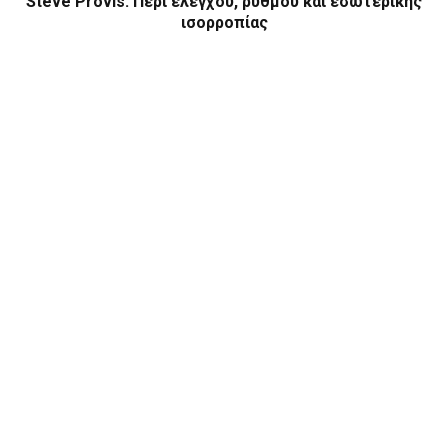
Steve Provis: Περί ελέγχου, ρυθμού και εσωτερικής
ισορροπίας