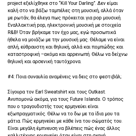
project εξελίχθηκε στο “Kill Your Darling”. Δεν είμαι
καλή στο να βάζω ταμπέλες στη μουσική, αλλά όταν
με ρωτάν, θα έλεγα πως πρόκειται για pop μουσική.
Εναλλακτική pop, ηλεκτρονική μουσική με στοιχεία
R&B! Όταν βρήκαμε τον ήχο μας, εγώ προσωπικά
ήθελα να μοιάζω με την μουσική μας. Θέλαμε να είναι
απλή, εύθραυστη και θηλυκή, αλλά και πομπώδης και
καταστροφική –ακόμα και αρρενωπή. Θέλω να δείχνω
θηλυκή και αρσενική ταυτόχρονα.
#4: Ποια συναυλία αναμένεις να δεις στο φεστιβάλ;
Σίγουρα τον Earl Sweatshirt και τους Outkast.
Ανυπομονώ ακόμα, για τους Future Islands. Ο τρόπος
που ο τραγουδιστής τους ερμηνεύει είναι
εξωπραγματικός. Θέλω να το δω με τα ίδια μου τα
μάτια. Πώς ερμηνεύει με κάθε ίνα του σώματός του.
Είναι μεγάλη έμπνευση να βλέπεις πώς ένας άλλος
καλλιτέχνης ερμηνεύει όταν είναι στη σκηνή.