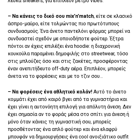
λευκά sneakers, για επιπλέον ρετρό vibes.
– Nα κάνεις το δικό σου mix’n’match
, είτε σε κλασικό
άσπρο-μαύρο, είτε τολμώντας πιο πρωτότυπους
συνδυασμούς. Ένα άνετο παντελόνι φόρμας μπορεί να
συνδυαστεί σχεδόν με οποιοδήποτε φούτερ. Έξτρα
πόντοι αν έχεις επιλέξει ένα hoodie: η διαχρονική
κουκούλα παραμένει δημοφιλής στο streetwear, τόσο
στις μπλούζες όσο και στις ζακέτες, προσφέροντας
έναν ανεπιτήδευτο off-duty αέρα. Επιπλέον, μπορείς
άνετα να το φορέσεις και με το τζιν σου…
– Να φορέσεις ένα αθλητικό κολάν!
Αυτό το άνετο
κομμάτι έχει από καιρό βγει από τα γυμναστήρια και
έχει γίνει η αυτονόητη επιλογή για απόλυτη άνεση. Δεν
έχει σημασία αν το φοράς μέσα στο σπίτι για άνεση ή
μόνο όταν κάνεις τη γυμναστική σου, μπορείς
προσθέτοντας ένα απλό φούτερ και ένα ελαφρύ
μπουφάν να δημιουργήσεις ένα cool ανοιξιάτικο outfit