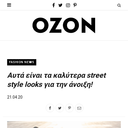
F
T
I
P
a
w
n
i
c
i
s
n
e
t
t
t
b
t
a
e
o
e
g
r
FASHION NEWS
o
r
r
e
Αυτά είναι τα καλύτερα street
k
a
s
style looks για την άνοιξη!
m
t
21.04.20