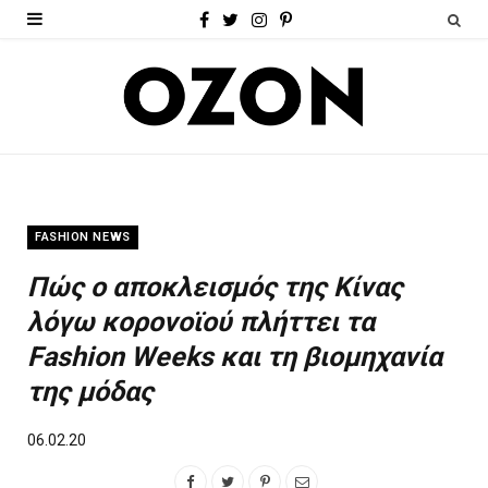
F
T
I
P
a
w
n
i
c
i
s
n
e
t
t
t
b
t
a
e
o
e
g
r
FASHION NEWS
o
r
r
e
Πώς ο αποκλεισμός της Κίνας
k
a
s
λόγω κορονοϊού πλήττει τα
m
t
Fashion Weeks και τη βιομηχανία
της μόδας
06.02.20