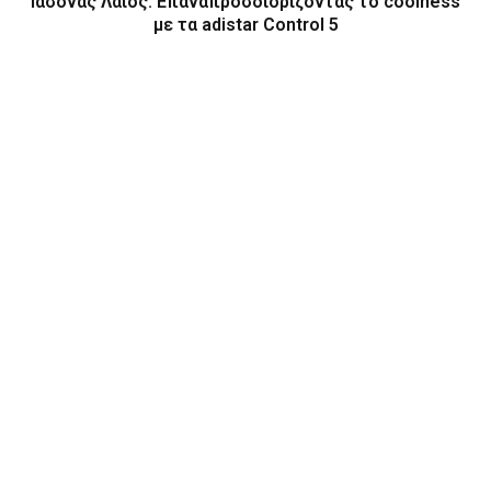
Ιάσονας Λάιος: Επαναπροσδιορίζοντας το coolness
με τα adistar Control 5