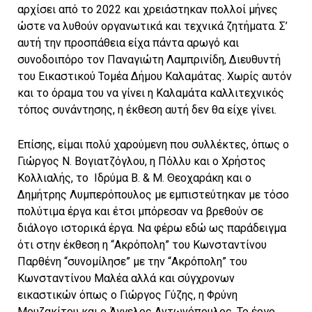
αρχίσει από το 2022 και χρειάστηκαν πολλοί μήνες
ώστε να λυθούν οργανωτικά και τεχνικά ζητήματα. Σ’
αυτή την προσπάθεια είχα πάντα αρωγό και
συνοδοιπόρο τον Παναγιώτη Λαμπρινίδη, Διευθυντή
του Εικαστικού Τομέα Δήμου Καλαμάτας. Χωρίς αυτόν
και το όραμα του να γίνει η Καλαμάτα καλλιτεχνικός
τόπος συνάντησης, η έκθεση αυτή δεν θα είχε γίνει.
Επίσης, είμαι πολύ χαρούμενη που συλλέκτες, όπως ο
Γιώργος Ν. Βογιατζόγλου, η Πόλλυ και ο Χρήστος
Κολλιαλής, το
Ιδρύμα Β. & Μ. Θεοχαράκη και ο
Δημήτρης Λυμπερόπουλος με εμπιστεύτηκαν με τόσο
πολύτιμα έργα και έτσι μπόρεσαν να βρεθούν σε
διάλογο ιστορικά έργα. Να φέρω εδώ ως παράδειγμα
ότι στην έκθεση η “Ακρόπολη” του Κωνσταντίνου
Παρθένη “συνομίλησε” με την “Ακρόπολη” του
Κωνσταντίνου Μαλέα αλλά και σύγχρονων
εικαστικών όπως ο Γιώργος Γύζης, η Φρύνη
Μουζακίτου και ο Άγγελος Αντωνόπουλος. Το έργο