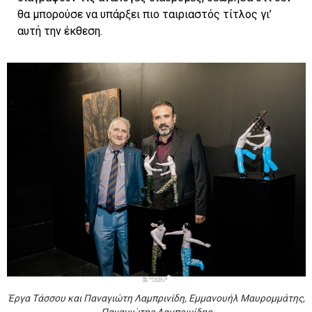
θα μπορούσε να υπάρξει πιο ταιριαστός τίτλος γι’
αυτή την έκθεση.
Έργα Τάσσου και Παναγιώτη Λαμπρινίδη, Εμμανουήλ Μαυρομμάτης,
Παναγιώτης Λαμπρινίδης