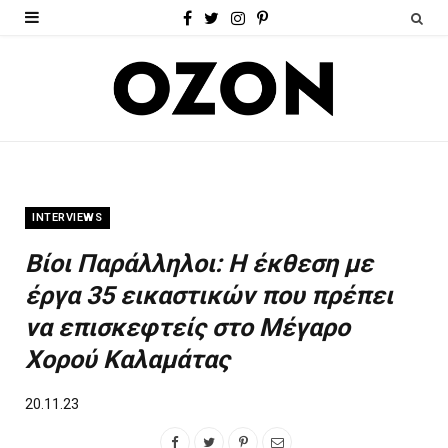
F
T
I
P
a
w
n
i
c
i
s
n
e
t
t
t
b
t
a
e
o
e
g
r
INTERVIEWS
o
r
r
e
Βίοι Παράλληλοι: Η έκθεση με
k
a
s
έργα 35 εικαστικών που πρέπει
m
t
να επισκεφτείς στο Μέγαρο
Χορού Καλαμάτας
20.11.23