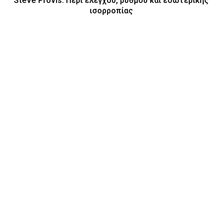
Steve Provis: Περί ελέγχου, ρυθμού και εσωτερικής
ισορροπίας