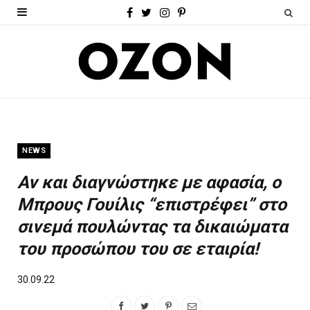
F
T
I
P
a
w
n
i
c
i
s
n
e
t
t
t
b
t
a
e
o
e
g
r
NEWS
o
r
r
e
Αν και διαγνώστηκε με αφασία, ο
k
a
s
Μπρους Γουίλις “επιστρέφει” στο
m
t
σινεμά πουλώντας τα δικαιώματα
του προσώπου του σε εταιρία!
30.09.22