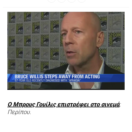
Ο Μπρους Γουίλις επιστρέφει στο σινεμά
;
Περίπου.