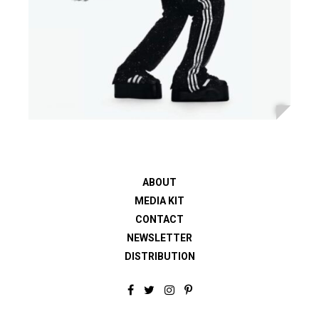
ABOUT
MEDIA KIT
CONTACT
NEWSLETTER
DISTRIBUTION
F
T
I
P
a
w
n
i
c
i
s
n