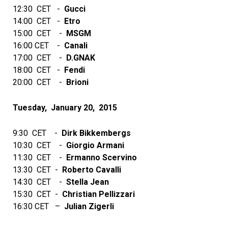
12:30 CET -­
Gucci
14:00 CET -­
Etro
15:00 CET -­
MSGM
16:00 CET -­
Canali
17:00 CET -­
D.GNAK
18:00 CET -­
Fendi
20:00 CET -­
Brioni
Tuesday, January 20, 2015
9:30 CET -­
Dirk Bikkembergs
10:30 CET -­
Giorgio Armani
11:30 CET -­
Ermanno Scervino
13:30 CET -­
Roberto Cavalli
14:30 CET -­
Stella Jean
15:30 CET -­
Christian Pellizzari
16:30 CET – ­
Julian Zigerli