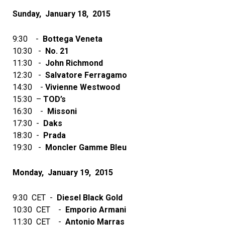
Sunday, January 18, 2015
9:30 -­
Bottega Veneta
10:30 -­
No. 21
11:30 -­
John Richmond
12:30 -­
Salvatore Ferragamo
14:30 -­
Vivienne Westwood
15:30 –
TOD’s
16:30 -­
Missoni
17:30 -­
Daks
18:30 -­
Prada
19:30 -­
Moncler Gamme Bleu
Monday, January 19, 2015
9:30 CET -­
Diesel Black Gold
10:30 CET -­
Emporio Armani
11:30 CET -­
Antonio Marras