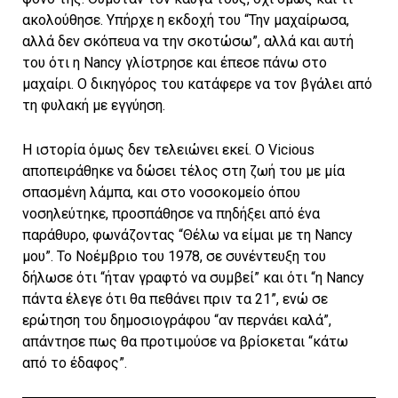
ακολούθησε. Υπήρχε η εκδοχή του “Την μαχαίρωσα,
αλλά δεν σκόπευα να την σκοτώσω”, αλλά και αυτή
του ότι η Nancy γλίστρησε και έπεσε πάνω στο
μαχαίρι. Ο δικηγόρος του κατάφερε να τον βγάλει από
τη φυλακή με εγγύηση.
Η ιστορία όμως δεν τελειώνει εκεί. Ο Vicious
αποπειράθηκε να δώσει τέλος στη ζωή του με μία
σπασμένη λάμπα, και στο νοσοκομείο όπου
νοσηλεύτηκε, προσπάθησε να πηδήξει από ένα
παράθυρο, φωνάζοντας “Θέλω να είμαι με τη Nancy
μου”. Το Νοέμβριο του 1978, σε συνέντευξη του
δήλωσε ότι “ήταν γραφτό να συμβεί” και ότι “η Nancy
πάντα έλεγε ότι θα πεθάνει πριν τα 21”, ενώ σε
ερώτηση του δημοσιογράφου “αν περνάει καλά”,
απάντησε πως θα προτιμούσε να βρίσκεται “κάτω
από το έδαφος”.