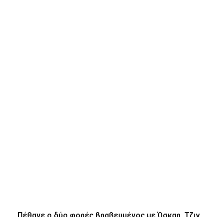
Πέθανε ο δύο φορές βραβευμένος με Όσκαρ, Τζιν