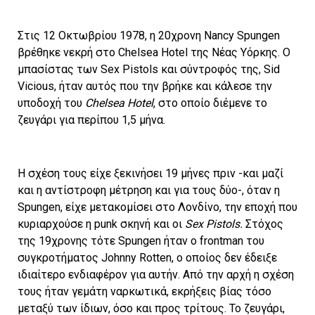
Στις 12 Οκτωβρίου 1978, η 20χρονη Nancy Spungen
βρέθηκε νεκρή στο Chelsea Hotel της Νέας Υόρκης. Ο
μπασίστας των Sex Pistols και σύντροφός της, Sid
Vicious, ήταν αυτός που την βρήκε και κάλεσε την
υποδοχή του
Chelsea Hotel
, στο οποίο διέμενε το
ζευγάρι για περίπου 1,5 μήνα.
Η σχέση τους είχε ξεκινήσει 19 μήνες πριν -και μαζί
και η αντίστροφη μέτρηση και για τους δύο-, όταν η
Spungen, είχε μετακομίσει στο Λονδίνο, την εποχή που
κυριαρχούσε η punk σκηνή και οι
Sex Pistols.
Στόχος
της 19χρονης τότε Spungen ήταν ο frontman του
συγκροτήματος Johnny Rotten, ο οποίος δεν έδειξε
ιδιαίτερο ενδιαφέρον για αυτήν. Από την αρχή η σχέση
τους ήταν γεμάτη ναρκωτικά, εκρήξεις βίας τόσο
μεταξύ των ίδιων, όσο και προς τρίτους. Το ζευγάρι,