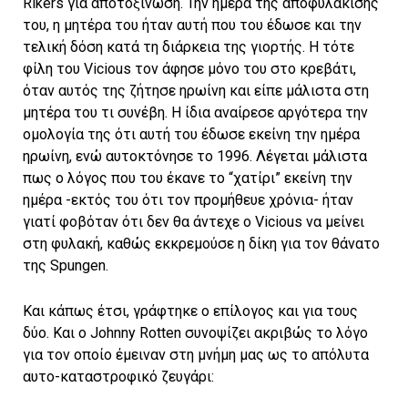
Rikers για αποτοξίνωση. Την ημέρα της αποφυλάκισής
του, η μητέρα του ήταν αυτή που του έδωσε και την
τελική δόση κατά τη διάρκεια της γιορτής. Η τότε
φίλη του Vicious τον άφησε μόνο του στο κρεβάτι,
όταν αυτός της ζήτησε ηρωίνη και είπε μάλιστα στη
μητέρα του τι συνέβη. Η ίδια αναίρεσε αργότερα την
ομολογία της ότι αυτή του έδωσε εκείνη την ημέρα
ηρωίνη, ενώ αυτοκτόνησε το 1996. Λέγεται μάλιστα
πως ο λόγος που του έκανε το “χατίρι” εκείνη την
ημέρα -εκτός του ότι τον προμήθευε χρόνια- ήταν
γιατί φοβόταν ότι δεν θα άντεχε ο Vicious να μείνει
στη φυλακή, καθώς εκκρεμούσε η δίκη για τον θάνατο
της Spungen.
Και κάπως έτσι, γράφτηκε ο επίλογος και για τους
δύο. Και ο Johnny Rotten συνοψίζει ακριβώς το λόγο
για τον οποίο έμειναν στη μνήμη μας ως το απόλυτα
αυτο-καταστροφικό ζευγάρι: