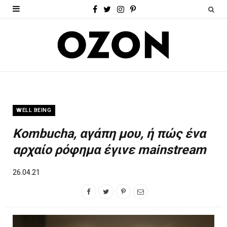
F
T
I
P
a
w
n
i
c
i
s
n
e
t
t
t
b
t
a
e
o
e
g
r
WELL BEING
o
r
r
e
Kombucha, αγάπη μου, ή πώς ένα
k
a
s
αρχαίο ρόφημα έγινε mainstream
m
t
26.04.21