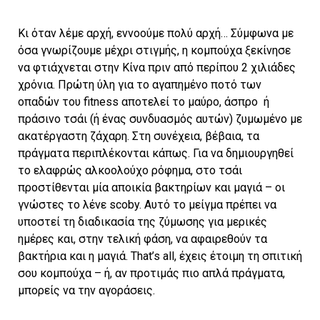
Κι όταν λέμε αρχή, εννοούμε πολύ αρχή… Σύμφωνα με
όσα γνωρίζουμε μέχρι στιγμής, η κομπούχα ξεκίνησε
να φτιάχνεται στην Κίνα πριν από περίπου 2 χιλιάδες
χρόνια. Πρώτη ύλη για το αγαπημένο ποτό των
οπαδών του fitness αποτελεί το μαύρο, άσπρο ή
πράσινο τσάι (ή ένας συνδυασμός αυτών) ζυμωμένο με
ακατέργαστη ζάχαρη. Στη συνέχεια, βέβαια, τα
πράγματα περιπλέκονται κάπως. Για να δημιουργηθεί
το ελαφρώς αλκοολούχο ρόφημα, στο τσάι
προστίθενται μία αποικία βακτηρίων και μαγιά – οι
γνώστες το λένε scoby. Αυτό το μείγμα πρέπει να
υποστεί τη διαδικασία της ζύμωσης για μερικές
ημέρες και, στην τελική φάση, να αφαιρεθούν τα
βακτήρια και η μαγιά. That’s all, έχεις έτοιμη τη σπιτική
σου κομπούχα – ή, αν προτιμάς πιο απλά πράγματα,
μπορείς να την αγοράσεις.