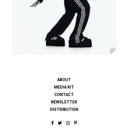
ABOUT
MEDIA KIT
CONTACT
NEWSLETTER
DISTRIBUTION
F
T
I
P
a
w
n
i