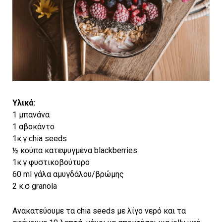
Υλικά:
1 μπανάνα
1 αβοκάντο
1κ.γ chia seeds
½ κούπα κατεψυγμένα blackberries
1κ.γ φυστικοβούτυρο
60 ml γάλα αμυγδάλου/βρώμης
2 κ.σ granola
Ανακατεύουμε τα chia seeds με λίγο νερό και τα