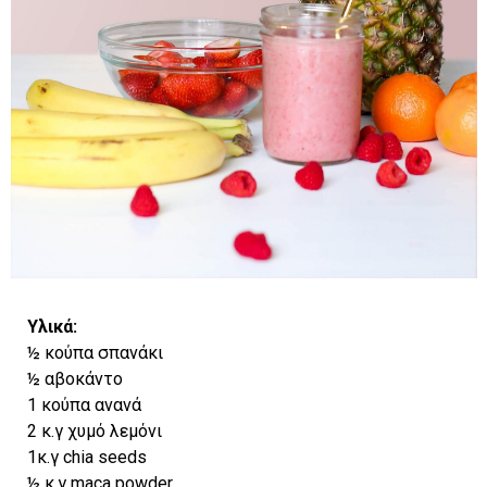
Υλικά:
½ κούπα σπανάκι
½ αβοκάντο
1 κούπα ανανά
2 κ.γ χυμό λεμόνι
1κ.γ chia seeds
½ κ.γ maca powder