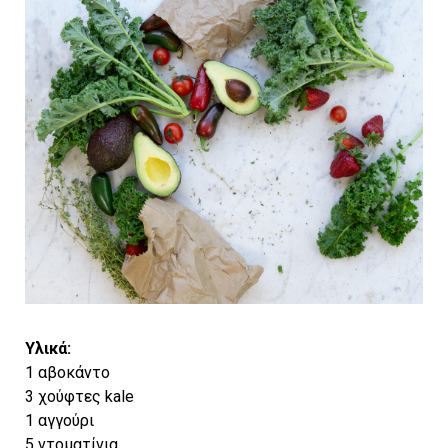
Υλικά:
1 αβοκάντο
3 χούφτες kale
1 αγγούρι
5 ντοματίνια