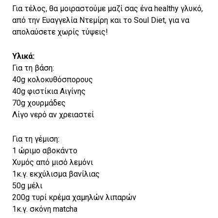
Για τέλος, θα μοιραστούμε μαζί σας ένα healthy γλυκό,
από την Ευαγγελία Ντεμίρη και το Soul Diet, για να
απολαύσετε χωρίς τύψεις!
Υλικά:
Για τη βάση:
40g κολοκυθόσπορους
40g φιστίκια Αιγίνης
70g χουρμάδες
Λίγο νερό αν χρειαστεί
Για τη γέμιση:
1 ώριμο αβοκάντο
Χυμός από μισό λεμόνι
1κ.γ. εκχύλισμα βανίλιας
50g μέλι
200g τυρί κρέμα χαμηλών λιπαρών
1κ.γ. σκόνη matcha