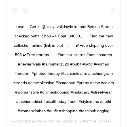
⁠ Love it! Get it! @sissy_validstyle in total Bettina Stores
checked outfit!⁠ ⁠Shop –> Coat: 340301 ⠀⁠ .⁠⁠ Find the new
collection online (link in bio)⠀⁠ .⁠⠀⁠ .⁠ ⁣⁠ ✔️Free shipping over
50€⁠ ✔️Free returns⁠ .⠀⁠ ⁠.⁠ ⁣⁣#bettina_stores #bettinastores
#newarrivals #fallwinter1920 #outfit #potd #woman
#modern #photooftheday #fashionlovers #fashiongram
#trends #newcollection #instagood #pretty #new #colors
#womanstyle #onlineshopping #instadaily #streetwear
#fashionaddict #picoftheday #ootd #styleideas #outfit
#womenclothes #outfit #shopping #fashionblogging
A post shared by
❦ Bettina Stores ❦
(@bettina_stores) on
Oct 