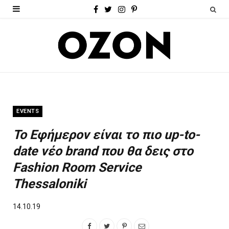
F
T
I
P
a
w
n
i
c
i
s
n
e
t
t
t
b
t
a
e
o
e
g
r
EVENTS
o
r
r
e
Το Εφήμερον είναι το πιο up-to-
k
a
s
date νέο brand που θα δεις στο
m
t
Fashion Room Service
Thessaloniki
14.10.19