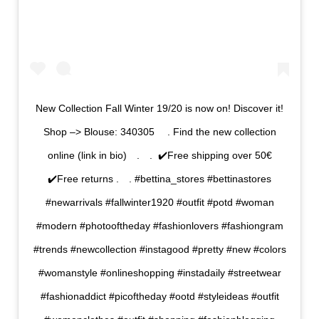
New Collection Fall Winter 19/20 is now on! Discover it!⁠
⁠Shop –> Blouse: 340305 ⠀⁠ .⁠⁠ Find the new collection
online (link in bio)⠀⁠ .⁠⠀⁠ .⁠ ⁣⁠ ✔️Free shipping over 50€⁠
✔️Free returns⁠ .⠀⁠ ⁠.⁠ ⁣⁣#bettina_stores #bettinastores
#newarrivals #fallwinter1920 #outfit #potd #woman
#modern #photooftheday #fashionlovers #fashiongram
#trends #newcollection #instagood #pretty #new #colors
#womanstyle #onlineshopping #instadaily #streetwear
#fashionaddict #picoftheday #ootd #styleideas #outfit