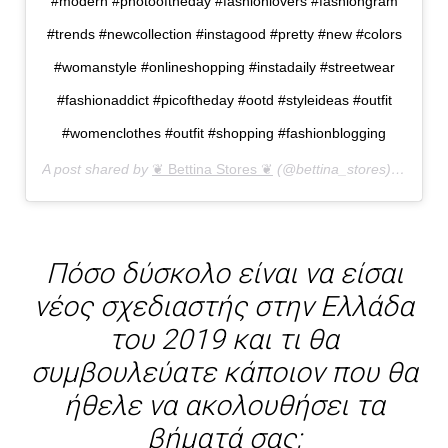
#modern #photooftheday #fashionlovers #fashiongram
#trends #newcollection #instagood #pretty #new #colors
#womanstyle #onlineshopping #instadaily #streetwear
#fashionaddict #picoftheday #ootd #styleideas #outfit
#womenclothes #outfit #shopping #fashionblogging
A post shared by
❦ Bettina Stores ❦
(@bettina_stores) on
Oct 
Πόσο δύσκολο είναι να είσαι
νέος σχεδιαστής στην Ελλάδα
του 2019 και τι θα
συμβουλεύατε κάποιον που θα
ήθελε να ακολουθήσει τα
βήματά σας;