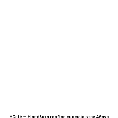
HCafé — Η απόλυτη rooftop εμπειρία στην Αθήνα