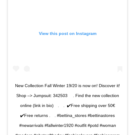
View this post on Instagram
New Collection Fall Winter 19/20 is now on! Discover it!⁠
⁠Shop –> Jumpsuit: 342503 ⠀⁠ .⁠⁠ Find the new collection
online (link in bio)⠀⁠ .⁠⠀⁠ .⁠ ⁣⁠ ✔️Free shipping over 50€⁠
✔️Free returns⁠ .⠀⁠ ⁠.⁠ ⁣⁣#bettina_stores #bettinastores
#newarrivals #fallwinter1920 #outfit #potd #woman