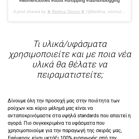
#womenclothes #outfit #shopping #fashionblogging
A post shared by
❦ Bettina Stores ❦
(@bettina_stores) on
Oct 
Τι υλικά/υφάσματα
χρησιμοποιείτε και με ποια νέα
υλικά θα θέλατε να
πειραματιστείτε;
Δίνουμε όλη την προσοχή μας στην ποιότητα των
ρούχων και κύριο μέλημά μας είναι να
ανταποκρινόμαστε στα υψηλά standards που απαιτεί η
αγορά. Πιο συγκεκριμένα τα υφάσματα που
χρησιμοποιούμε για την παραγωγή της σειράς μας,
Εφήμερον, είναι μετάξι 100% εισαγωγής από την