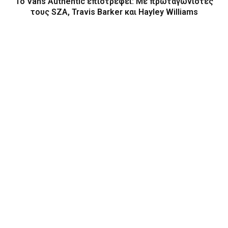
Το Vans Authentic επιστρέφει: Με πρωταγωνιστές
τους SZA, Travis Barker και Hayley Williams