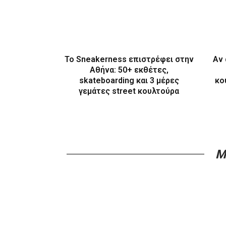
Το Sneakerness επιστρέφει στην
Αν 
Αθήνα: 50+ εκθέτες,
skateboarding και 3 μέρες
κο
γεμάτες street κουλτούρα
M