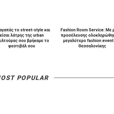
αγαπάς το street-style και
Fashion Room Service: Με 
είσαι λάτρης της urban
προσέλευσης ολοκληρώθη
υλτούρας σου βρήκαμε το
μεγαλύτερο fashion event
φεστιβάλ σου
Θεσσαλονίκης
OST POPULAR