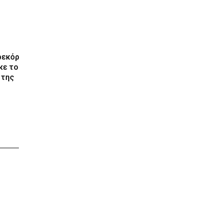
ρεκόρ
κε το
 της