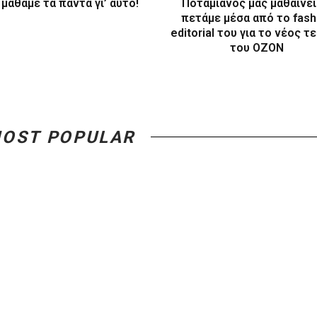
 μάθαμε τα πάντα γι’ αυτό!
Ποταμιανός μας μαθαίνει
πετάμε μέσα από το fash
editorial του για το νέος τ
του ΟΖΟΝ
OST POPULAR