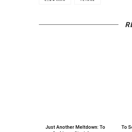
R
Just Another Meltdown: To
Το S