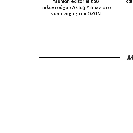
fashion editorial του
και
ταλαντούχου Aktuğ Yilmaz στο
νέο τεύχος του OZON
M