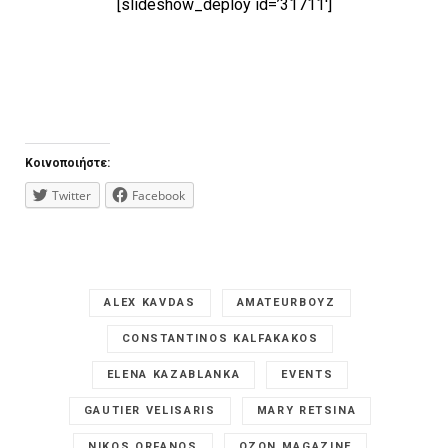
[slideshow_deploy id=’31711′]
Κοινοποιήστε:
Twitter
Facebook
ALEX KAVDAS
AMATEURBOYZ
CONSTANTINOS KALFAKAKOS
ELENA KAZABLANKA
EVENTS
GAUTIER VELISARIS
MARY RETSINA
NIKOS ORFANOS
OZON MAGAZINE