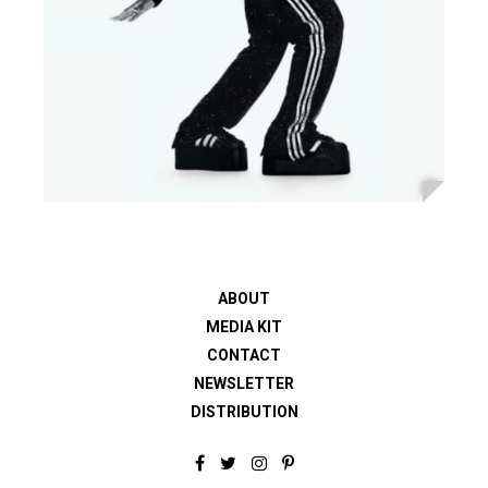
ABOUT
MEDIA KIT
CONTACT
NEWSLETTER
DISTRIBUTION
F
T
I
P
a
w
n
i