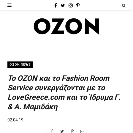
F
T
I
P
a
w
n
i
c
i
s
n
e
t
t
t
b
t
a
e
o
e
g
r
OZON NEWS
o
r
r
e
To OZON και το Fashion Room
k
a
s
Service συνεργάζονται με το
m
t
LoveGreece.com και το Ίδρυμα Γ.
& Α. Μαμιδάκη
02.04.19