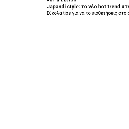
ART & DESIGN
Japandi style: το νέο hot trend σ
Εύκολα tips για να το υιοθετήσεις στο 