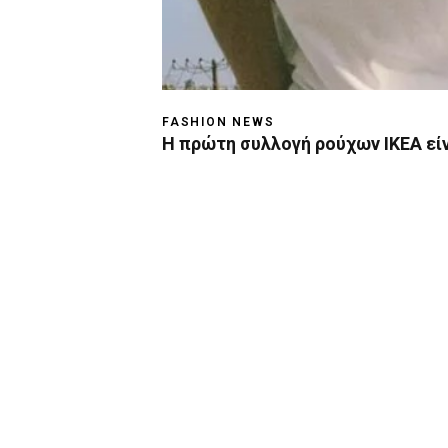
FASHION NEWS
H πρώτη συλλογή ρούχων IKEA είν