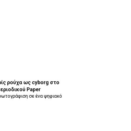
ίς ρούχα ως cyborg στο
εριοδικού Paper
φωτογράφιση σε ένα ψηφιακό