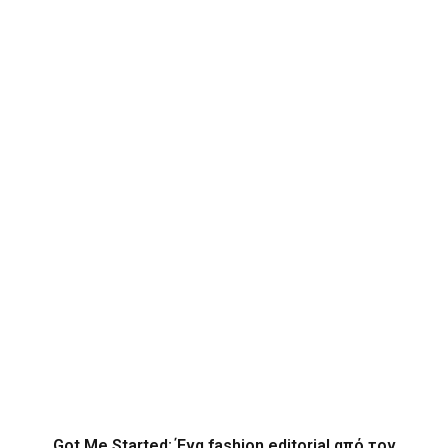
Got Me Started: Ένα fashion editorial από τον