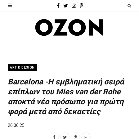
F
T
I
P
a
w
n
i
c
i
s
n
e
t
t
t
b
t
a
e
o
e
g
r
ART & DESIGN
o
r
r
e
Barcelona -Η εμβληματική σειρά
k
a
s
επίπλων του Mies van der Rohe
m
t
αποκτά νέο πρόσωπο για πρώτη
φορά μετά από δεκαετίες
26.06.25