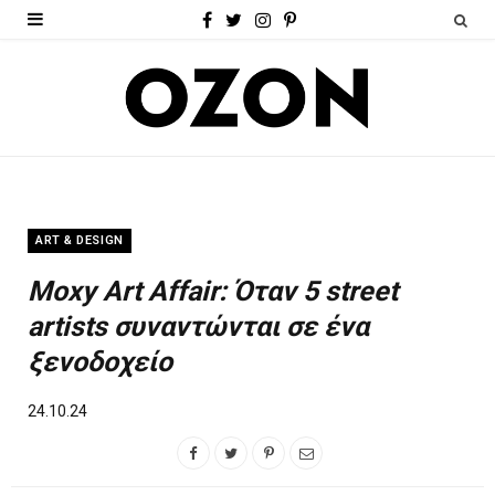
F
T
I
P
a
w
n
i
c
i
s
n
e
t
t
t
b
t
a
e
o
e
g
r
ART & DESIGN
o
r
r
e
Moxy Art Affair: Όταν 5 street
k
a
s
artists συναντώνται σε ένα
m
t
ξενοδοχείο
24.10.24