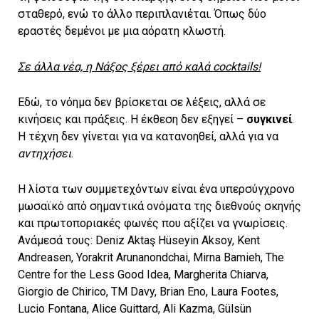
σταθερό, ενώ το άλλο περιπλανιέται. Όπως δύο
εραστές δεμένοι με μια αόρατη κλωστή.
Σε άλλα νέα, η Νάξος ξέρει από καλά cocktails!
Εδώ, το νόημα δεν βρίσκεται σε λέξεις, αλλά σε
κινήσεις και πράξεις. Η έκθεση δεν εξηγεί –
συγκινεί
.
Η τέχνη δεν γίνεται για να κατανοηθεί, αλλά για να
αντηχήσει
.
Η λίστα των συμμετεχόντων είναι ένα υπερσύγχρονο
μωσαϊκό από σημαντικά ονόματα της διεθνούς σκηνής
και πρωτοποριακές φωνές που αξίζει να γνωρίσεις.
Ανάμεσά τους: Deniz Aktaş Hüseyin Aksoy, Kent
Andreasen, Yorakrit Arunanondchai, Mirna Bamieh, The
Centre for the Less Good Idea, Margherita Chiarva,
Giorgio de Chirico, TM Davy, Brian Eno, Laura Footes,
Lucio Fontana, Alice Guittard, Ali Kazma, Gülsün