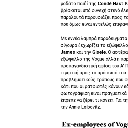
μοδάτο παιδί της
Condé Nast
. 
βρίσκεται υπό συνεχή στενό έλ
παρολαυτά παρουσιάζει προς τα
που όμως είναι εντελώς επιφανε
Με εννέα λαμπρά παραδείγματα 
σίγουρα ξεχωρίζει το εξώφυλλο 
James
και την
Gisele
. Ο αστέρ
εξώφυλλο της Vogue αλλά η παρο
προπαγανδιστική αφίσα του Α’ Π
τιμητική προς το πρόσωπό του.
προβληματικούς τρόπους που συ
κάτι που οι ρατσιστές κάνουν ε
φωτογράφιση είναι πραγματικά 
έπρεπε να ξέρει τι κάνει». Για 
την Annie Leibovitz.