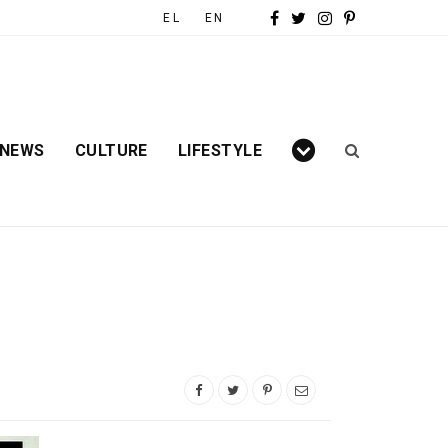
F
T
I
P
EL
EN
a
w
n
i
c
i
s
n
e
t
t
t

 NEWS
CULTURE
LIFESTYLE
b
t
a
e
o
e
g
r
o
r
r
e
k
a
s
m
t