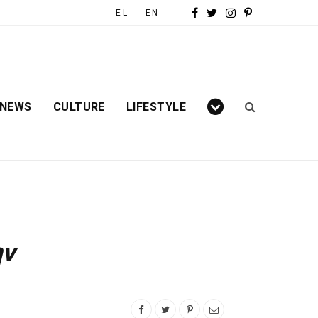
F
T
I
P
EL
EN
a
w
n
i
c
i
s
n
e
t
t
t

 NEWS
CULTURE
LIFESTYLE
b
t
a
e
o
e
g
r
o
r
r
e
k
a
s
m
t
ην