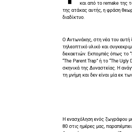
και από τo remake της τ
της ατάκας αυτής, η φράση θεω
διαδίκτυο.
Ο Αντωνάκης, στη νέα του αυτή 
τηλεοπτικό υλικό και συγκεκρι
δεκαετιών. Εκπομπές όπως το “S
“The Parent Trap” ή το “The Ugl
σκηνικά της Δυναστείας. Η ανάγ
τη μνήμη και δεν είναι μία εκ 
Η ενασχόληση ενός ζωγράφου με
80 στις ημέρες μας, παραπέμπει