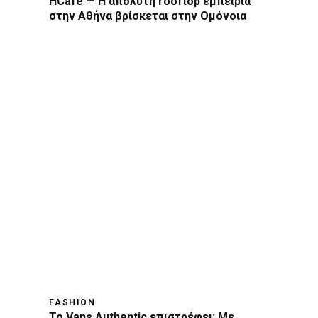
HCafé — Η απόλυτη rooftop εμπειρία
στην Αθήνα βρίσκεται στην Ομόνοια
FASHION
Το Vans Authentic επιστρέφει: Με