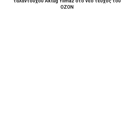
ταλαντούχου Aktuğ Yilmaz στο νέο τεύχος του
OZON