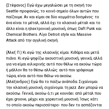
(Στέφανος) Εγώ έχω μεγαλώσει με τη σκηνή του
Seattle-προφανώς, το κοινό σημείο όλων αυτών που
παίζουμε. Αν και είμαι σε δύο κομμάτια δοσμένος: το
ένα είναι το μέταλ, αλλά όχι το κλασικό μέταλ και το
άλλο είναι η ηλεκτρονική μουσική, όπως Daft Punk και
Chemical Brothers. Λίγο Detroit style και Massive
Attack από την αγγλική σκηνή.
(Άλεξ Π.) Κι εγώ της κλασικής είμαι. Κιθάρα και μετά
πιάνο. Κι εγώ ψηφίζω ακουστική μουσική, γενικά, αλλά
για να είμαι ειλικρινής αυτό που θέλω να ακούω τώρα
ή μάλλον θα το θέσω αλλιώς: αυτό που γράφουμε
τώρα, είναι αυτό που θέλω να ακούω.
(Αλέξανδρος) Εγώ θα το παίξω ανάποδα. Σιχαίνομαι
την κλασική μουσική, σιχαίνομαι τη jazz. Δεν μπορώ να
ακούσω. Γενικά, ακούω ό,τι με κουνάει: από μέταλ που
έχει groove, μέχρι και χορευτική μουσική. Ίσως κάτι
το οποίο ακούω περισσότερο- που δεν το ασπάζονται